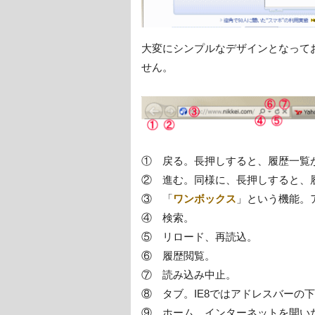
大変にシンプルなデザインとなって
せん。
① 戻る。長押しすると、履歴一覧
② 進む。同様に、長押しすると、
③ 「
ワンボックス
」という機能。
④ 検索。
⑤ リロード、再読込。
⑥ 履歴閲覧。
⑦ 読み込み中止。
⑧ タブ。IE8ではアドレスバーの
⑨ ホーム。インターネットを開い