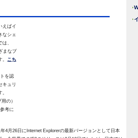
といえばイ
きなシェ
では、
さまざまなブ
す。
こち
ットを認
セキュリ
す。
ップ用の）
ご参考に
は2011年4月26日にInternet Explorerの最新バージョンとして日本