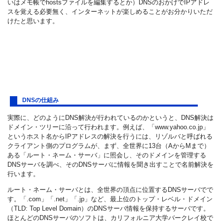
いはメモ帳でhostsファイルを編集するとか）DNSのおかげでIPアドレ
スを覚える必要無く、インターネットが楽しめることがお分かりいただ
けたと思います。
DNSの仕組み
実際に、どのようにDNS解決が行われているのかというと、DNS解決は
ドメイン・ツリーに沿って行われます。例えば、「www.yahoo.co.jp」
というホスト名からIPアドレスの解決を行うには、リゾルバと呼ばれる
クライアント側のプログラムが、まず、全世界に13台（AからMまで）
ある「ルート・ネーム・サーバ」に照会し、そのドメインを管理する
DNSサーバを調べ、そのDNSサーバに情報を聞き出すことで名前解決を
行います。
ルート・ネーム・サーバとは、全世界の頂点に位置するDNSサーバでで
す。「.com」「.net」「.jp」など、最上位のトップ・レベル・ドメイン
（TLD: Top Level Domain）のDNSサーバ情報を保持するサーバです。
ほとんどのDNSサーバのソフトは、カリフォルニア大学バークレイ校で