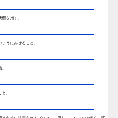
状態を指す。
のようにみせること。
語。
こと。
行うために販売されるパソコン。但し、スペックは低く、拡